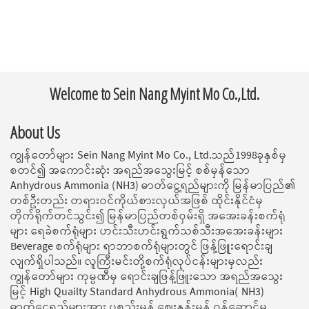
Welcome to Sein Nang Myint Mo Co.,Ltd.
About Us
ကျွန်တော်များ Sein Nang Myint Mo Co., Ltd.သည်1998ခုနှစ်မှ
စတင်၍ အကောင်းဆုံး အရည်အသွေးမြင့် စစ်မှန်သော
Anhydrous Ammonia (NH3) ဓာတ်ငွေ့ရည်များကို မြန်မာပြည်၏
တစ်ဦးတည်း တရားဝင်ကိုယ်စားလှယ်အဖြစ် ထိုင်းနိုင်ငံမှ
တိုက်ရိုက်တင်သွင်း၍ မြန်မာပြည်တစ်ဝှမ်းရှိ အအေးခန်းစက်ရုံ
များ ရေခဲစက်ရုံများ ဟင်းသီးဟင်းရွက်သစ်သီးအအေးခန်းများ
Beverage စက်ရုံများ ရာဘာစက်ရုံများတွင် ဖြန့်ဖြူးရောင်းချ
လျက်ရှိပါသည်။ လူကြီးမင်းတို့စက်ရုံလုပ်ငန်းများမှလည်း
ကျွန်တော်များ ကုမ္ပဏီမှ ရောင်းချဖြန့်ဖြူးသော အရည်အသွေး
မြင့် High Quailty Standard Anhydrous Ammonia( NH3)
ဓာတ်ငွေ့ရည်များအား ပစ္စည်းမှန် ဈေးနှုန်းမှန် ဝန်ဆောင်မူ့