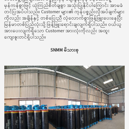
မှန်ကန်စွာဖြင့် ယုံကြည်စိတ်ချစွာ အသုံးပြုနိုင်ပါကြောင်း အာမခံ
တင်ပြအပ်ပါသည်။ Customer များ၏ ကုန်ပစ္စည်းလိုအပ်ချက်များ
ကိုလည်း အချိန်နှင့် တစ်ပြေးညီ လုံလောက်စွာဖြန့်ဖြူးပေးနေပြီး
မြန်မာတစ်ပြည်လုံးသို့ ဖြန့်ဖြူးရောင်းချလျက်ရှိပါသည်။ ဝယ်ယူ
အားပေးလျက်ရှိသော Customer အားလုံးကိုလည်း အထူး
ကျေးဇူးတင်ရှိပါသည်။
SNMM မိသားစု